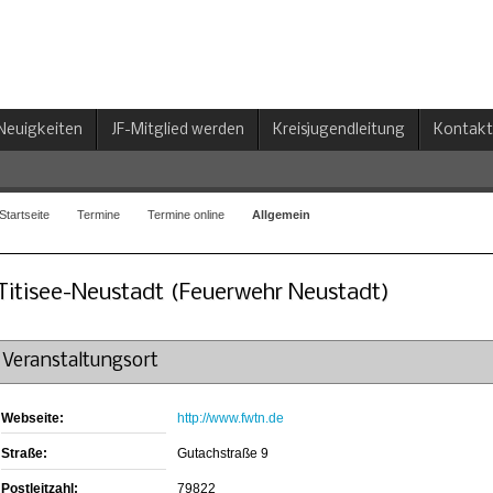
Neuigkeiten
JF-Mitglied werden
Kreisjugendleitung
Kontakt
Startseite
Termine
Termine online
Allgemein
Titisee-Neustadt (Feuerwehr Neustadt)
Veranstaltungsort
Webseite:
http://www.fwtn.de
Straße:
Gutachstraße 9
Postleitzahl:
79822