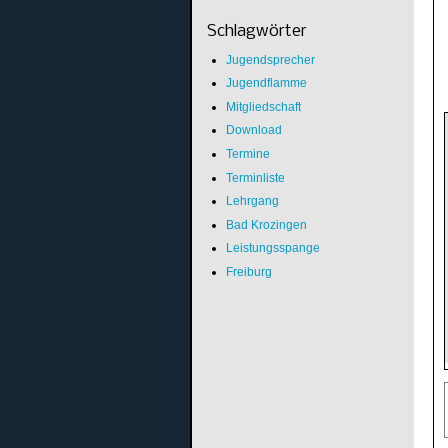
Schlagwörter
Jugendsprecher
Jugendflamme
Mitgliedschaft
Download
Termine
Terminliste
Lehrgang
Bad Krozingen
Leistungsspange
Freiburg