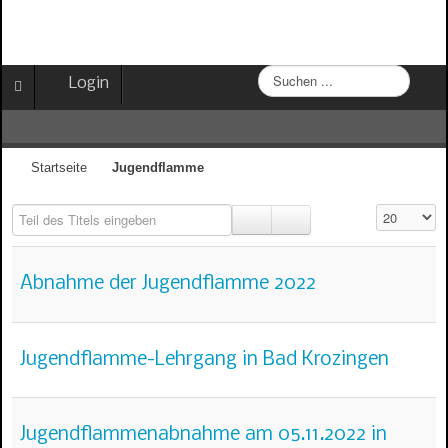
S
Login
u
c
h
e
Startseite
Jugendflamme
n
.
Teil des Titels eingeben
Anzeige #
.
.
Abnahme der Jugendflamme 2022
Jugendflamme-Lehrgang in Bad Krozingen
Jugendflammenabnahme am 05.11.2022 in