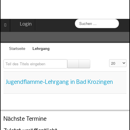
S
Login
u
c
h
e
Startseite
Lehrgang
n
.
Teil des Titels eingeben
Anzeige #
.
.
Jugendflamme-Lehrgang in Bad Krozingen
Nächste Termine