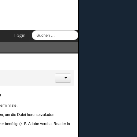
Suchen
Login
...
.
erminliste.
en, um die Datei herunterzuladen.
r benötigt (z. B. Adobe Acrobat Reader in