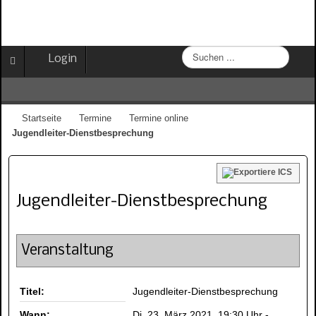
S
Login
u
c
h
e
Startseite
Termine
Termine online
n
Jugendleiter-Dienstbesprechung
.
.
.
Jugendleiter-Dienstbesprechung
Veranstaltung
Titel:
Jugendleiter-Dienstbesprechung
Wann:
Di, 23. März 2021
,
19:30 Uhr
-