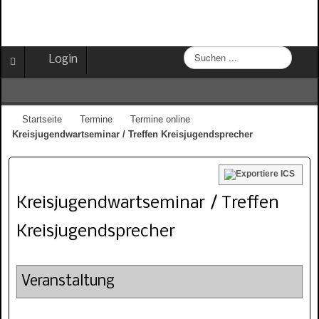
S
Login
u
c
h
e
Startseite
Termine
Termine online
n
Kreisjugendwartseminar / Treffen Kreisjugendsprecher
.
.
.
Kreisjugendwartseminar / Treffen
Kreisjugendsprecher
Veranstaltung